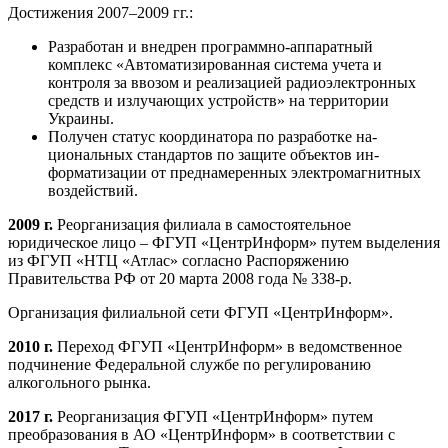
Достижения 2007–2009 гг.:
Разработан и внедрен программно-аппаратный
комплекс «Автоматизированная система учета и
контроля за ввозом и реализацией радиоэлек­тронных
средств и излучающих устройств» на тер­ритории
Украины.
Получен статус координатора по разработке на­
циональных стандартов по защите объектов ин­
форматизации от преднамеренных электромагнит­ных
воздействий.
2009 г.
Реорганизация филиала в самостоятельное
юридическое лицо – ФГУП «ЦентрИнформ» путем вы­деления
из ФГУП «НТЦ «Атлас» согласно Распоряжению
Правительства РФ от 20 марта 2008 года № 338-р.
Организация филиальной сети ФГУП «ЦентрИн­форм».
2010 г.
Переход ФГУП «ЦентрИнформ» в ведом­ственное
подчинение Федеральной службе по регули­рованию
алкогольного рынка.
2017 г.
Реорганизация ФГУП «ЦентрИнформ» путем
преобразования в АО «ЦентрИнформ» в соответствии с