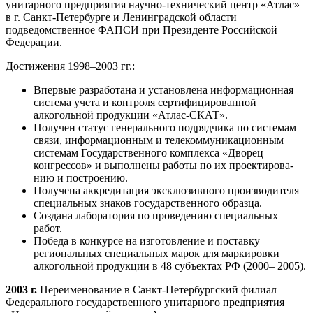
унитарного предприятия научно-технический центр «Атлас»
в г. Санкт-Петербурге и Ленинградской обла­сти
подведомственное ФАПСИ при Президенте Рос­сийской
Федерации.
Достижения 1998–2003 гг.:
Впервые разработана и установлена информаци­онная
система учета и контроля сертифицирован­ной
алкогольной продукции «Атлас-СКАТ».
Получен статус генерального подрядчика по систе­мам
связи, информационным и телекоммуникацион­ным
системам Государственного комплекса «Дворец
конгрессов» и выполнены работы по их проектирова­
нию и построению.
Получена аккредитация эксклюзивного произво­дителя
специальных знаков государственного об­разца.
Создана лаборатория по проведению специаль­ных
работ.
Победа в конкурсе на изготовление и поставку
региональных специальных марок для маркировки
алкогольной продукции в 48 субъектах РФ (2000– 2005).
2003 г.
Переименование в Санкт-Петербургский филиал
Федерального государственного унитарно­го предприятия