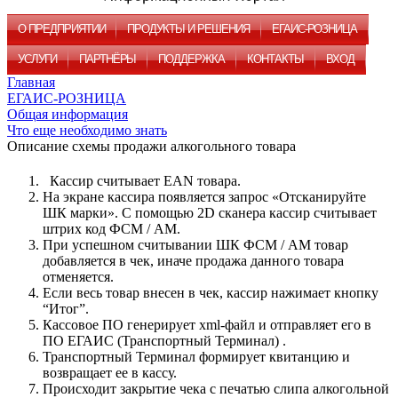
О ПРЕДПРИЯТИИ
ПРОДУКТЫ И РЕШЕНИЯ
ЕГАИС-РОЗНИЦА
УСЛУГИ
ПАРТНЁРЫ
ПОДДЕРЖКА
КОНТАКТЫ
ВХОД
Главная
ЕГАИС-РОЗНИЦА
Общая информация
Что еще необходимо знать
Описание схемы продажи алкогольного товара
Кассир считывает EAN товара.
На экране кассира появляется запрос «Отсканируйте
ШК марки». С помощью 2D сканера кассир считывает
штрих код ФСМ / АМ.
При успешном считывании ШК ФСМ / АМ товар
добавляется в чек, иначе продажа данного товара
отменяется.
Если весь товар внесен в чек, кассир нажимает кнопку
“Итог”.
Кассовое ПО генерирует xml-файл и отправляет его в
ПО ЕГАИС (Транспортный Терминал) .
Транспортный Терминал формирует квитанцию и
возвращает ее в кассу.
Происходит закрытие чека с печатью слипа алкогольной