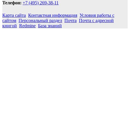
Телефон:
+7 (495) 269-38-11
Карта сайта
Контактная информация
Условия работы с
сайтом
Персональный раздел
Почта
Почта с адресной
книгой
Redmine
База знаний