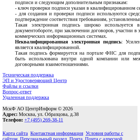
подписи и следующим дополнительным признакам:
- ключ проверки подписи указан в квалифицированном с
- для создания и проверки подписи используются сред
подтверждение соответствия требованиям, установленным
Такая электронная подпись широко используется 
документобороте, при заключении договоров, участии в 
коммерческих информационных системах.
Неквалифицированная электронная подпись
: Усиле
является квалифицированной.
Такая подпись формируется на портале ФНС для подп
быть использована внутри одной компании или меж
договорными взаимотношениями.
Техническая поддержка
ЭП и Удостоверяющий Центр
Файлы и ссылки
Вопрос-ответ
Удаленная поддержка
МскФ АО ЦентрИнформ © 2026
Адрес:
Москва, ул. Образцова, д.38
Телефон:
+7 (495) 269-38-11
Карта сайта
Контактная информация
Условия работы с
сайтом
Персональный раздел
Почта
Почта с адресной