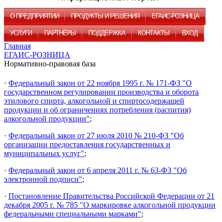
О ПРЕДПРИЯТИИ
ПРОДУКТЫ И РЕШЕНИЯ
ЕГАИС-РОЗНИЦА
УСЛУГИ
ПАРТНЁРЫ
ПОДДЕРЖКА
КОНТАКТЫ
ВХОД
Главная
ЕГАИС-РОЗНИЦА
Нормативно-правовая база
·
Федеральный закон от 22 ноября 1995 г. № 171-ФЗ "О
государственном регулировании производства и оборота
этилового спирта, алкогольной и спиртосодержащей
продукции и об ограничениях потребления (распития)
алкогольной продукции"
;
·
Федеральный закон от 27 июля 2010 № 210-ФЗ "Об
организации предоставления государственных и
муниципальных услуг"
;
·
Федеральный закон от 6 апреля 2011 г. № 63-ФЗ "Об
электронной подписи"
;
·
Постановление Правительства Российской Федерации от 21
декабря 2005 г. № 785 "О маркировке алкогольной продукции
федеральными специальными марками"
;