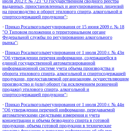
июля 2012 г. № 723 "О государственном сводного реестра
выданных, приостановленных и аннулированных лицензий
на производство и оборот этилового спирта, алкогольной и
спиртосодержащей продукции"
;
·
Приказ Росалкогольрегулирования от 15 июня 2009 г. № 18
"О Типовом положении о территориальном органе
Федеральной службы по регулированию алкогольного
рынка"
;
·
Приказ Росалкогольрегулирования от 1 июля 2010 г. № 43н
"Об утверждении перечня информации, содержащейся в
единой государственной автоматизированной
информационной системе учета объема производства и
оборота этилового спирта, алкогольной и спиртосодержащей
продукции, предоставляемой организациям, осуществляющим
производство и (или) оборот (за исключением розничной
продажи) этилового спирта, алкогольной и
спиртосодержащей продукции"
;
·
Приказ Росалкогольрегулирования от 1 июля 2010 г. № 44н
"Об утверждении перечней информации, передаваемой
автоматическими средствами измерения и учета
концентрации и объема безводного спирта в готовой
продукции, объема готовой продукции в технические
средства фиксации и передачи информации об объеме