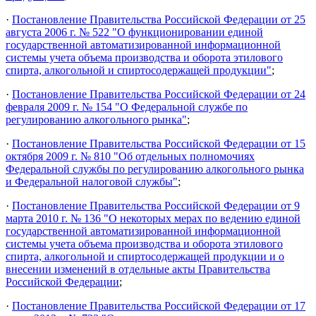
·
Постановление Правительства Российской Федерации от 25
августа 2006 г. № 522 "О функционировании единой
государственной автоматизированной информационной
системы учета объема производства и оборота этилового
спирта, алкогольной и спиртосодержащей продукции"
;
·
Постановление Правительства Российской Федерации от 24
февраля 2009 г. № 154 "О Федеральной службе по
регулированию алкогольного рынка"
;
·
Постановление Правительства Российской Федерации от 15
октября 2009 г. № 810 "Об отдельных полномочиях
Федеральной службы по регулированию алкогольного рынка
и Федеральной налоговой службы"
;
·
Постановление Правительства Российской Федерации от 9
марта 2010 г. № 136 "О некоторых мерах по ведению единой
государственной автоматизированной информационной
системы учета объема производства и оборота этилового
спирта, алкогольной и спиртосодержащей продукции и о
внесении изменений в отдельные акты Правительства
Российской Федерации
;
·
Постановление Правительства Российской Федерации от 17