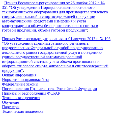
·
Приказ Росалкогольрегулирования от 26 ноября 2012 г. №
351 "Об утверждении Порядка оснащения основного
технологического оборудования для производства этилового
спирта, алкогольной и спиртосодержащей продукции
автоматическими средствами измерения и учета
концентрации и объема безводного этилового спирта в
готовой продукции, объема готовой продукции"
;
Приказ Росалкогольрегулирования от 01 августа 2013 г. № 193
"Об утверждении административного регламента
предоставления Федеральной службой по регулированию
алкогольного рынка государственной услуги по ведению
единой государственной автоматизированной
информационной системы учета объема производства и
оборота этилового спирта, алкогольной и спиртосодержащей
продукции"
.
Общая информация
Нормативно-правовая база
Федеральные законы
Постановления Правительства Российской Федерации
Приказы и распоряжения ФСРАР
Технические решения
Обучение
Партнеры
Техническая поддержка