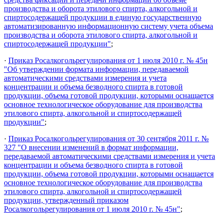
производства и оборота этилового спирта, алкогольной и
спиртосодержащей продукции в единую государственную
автоматизированную информационную систему учета объема
производства и оборота этилового спирта, алкогольной и
спиртосодержащей продукции"
;
·
Приказ Росалкогольрегулирования от 1 июля 2010 г. № 45н
"Об утверждении формата информации, передаваемой
автоматическими средствами измерения и учета
концентрации и объема безводного спирта в готовой
продукции, объема готовой продукции, которыми оснащается
основное технологическое оборудование для производства
этилового спирта, алкогольной и спиртосодержащей
продукции"
;
·
Приказ Росалкогольрегулирования от 30 сентября 2011 г. №
327 "О внесении изменений в формат информации,
передаваемой автоматическими средствами измерения и учета
концентрации и объема безводного спирта в готовой
продукции, объема готовой продукции, которыми оснащается
основное технологическое оборудование для производства
этилового спирта, алкогольной и спиртосодержащей
продукции, утвержденный приказом
Росалкогольрегулирования от 1 июля 2010 г. № 45н"
;