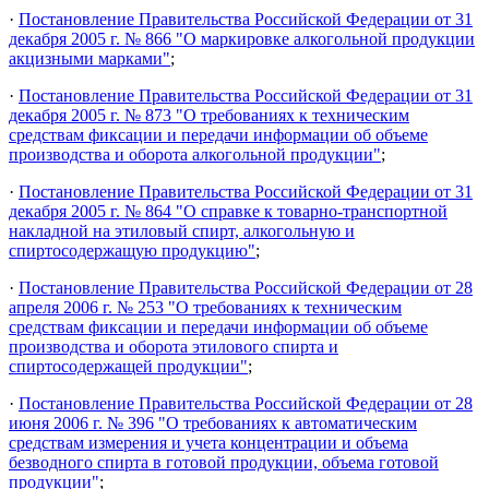
·
Постановление Правительства Российской Федерации от 31
декабря 2005 г. № 866 "О маркировке алкогольной продукции
акцизными марками"
;
·
Постановление Правительства Российской Федерации от 31
декабря 2005 г. № 873 "О требованиях к техническим
средствам фиксации и передачи информации об объеме
производства и оборота алкогольной продукции"
;
·
Постановление Правительства Российской Федерации от 31
декабря 2005 г. № 864 "О справке к товарно-транспортной
накладной на этиловый спирт, алкогольную и
спиртосодержащую продукцию"
;
·
Постановление Правительства Российской Федерации от 28
апреля 2006 г. № 253 "О требованиях к техническим
средствам фиксации и передачи информации об объеме
производства и оборота этилового спирта и
спиртосодержащей продукции"
;
·
Постановление Правительства Российской Федерации от 28
июня 2006 г. № 396 "О требованиях к автоматическим
средствам измерения и учета концентрации и объема
безводного спирта в готовой продукции, объема готовой
продукции"
;