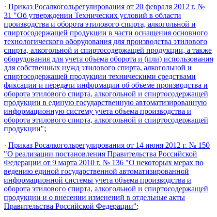
·
Приказ Росалкогольрегулирования от 20 февраля 2012 г. №
31 "Об утверждении Технических условий в области
производства и оборота этилового спирта, алкогольной и
спиртосодержащей продукции в части оснащения основного
технологического оборудования для производства этилового
спирта, алкогольной и спиртосодержащей продукции, а также
оборудования для учета объема оборота и (или) использования
для собственных нужд этилового спирта, алкогольной и
спиртосодержащей продукции техническими средствами
фиксации и передачи информации об объеме производства и
оборота этилового спирта, алкогольной и спиртосодержащей
продукции в единую государственную автоматизированную
информационную систему учета объема производства и
оборота этилового спирта, алкогольной и спиртосодержащей
продукции"
;
·
Приказ Росалкогольрегулирования от 14 июня 2012 г. № 150
"О реализации постановления Правительства Российской
Федерации от 9 марта 2010 г. № 136 "О некоторых мерах по
ведению единой государственной автоматизированной
информационной системы учета объема производства и
оборота этилового спирта, алкогольной и спиртосодержащей
продукции и о внесении изменений в отдельные акты
Правительства Российской Федерации"
;