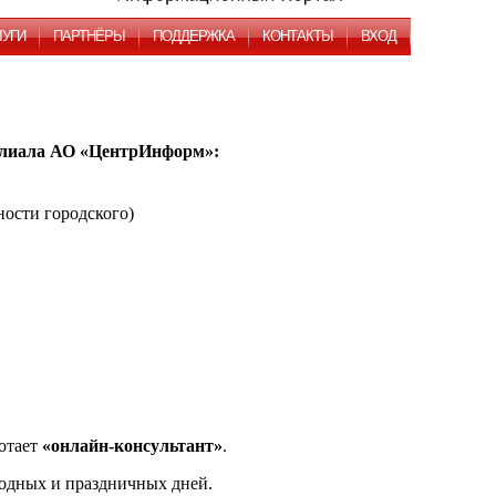
ЛУГИ
ПАРТНЁРЫ
ПОДДЕРЖКА
КОНТАКТЫ
ВХОД
илиала АО «ЦентрИнформ»:
ности городского)
ботает
«онлайн-консультант»
.
ыходных и праздничных дней.