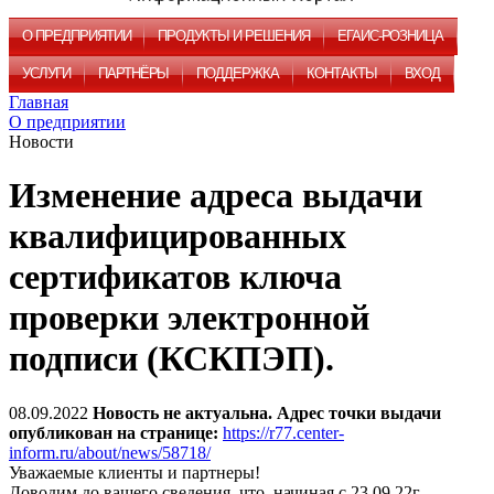
О ПРЕДПРИЯТИИ
ПРОДУКТЫ И РЕШЕНИЯ
ЕГАИС-РОЗНИЦА
УСЛУГИ
ПАРТНЁРЫ
ПОДДЕРЖКА
КОНТАКТЫ
ВХОД
Главная
О предприятии
Новости
Изменение адреса выдачи
квалифицированных
сертификатов ключа
проверки электронной
подписи (КСКПЭП).
08.09.2022
Новость не актуальна. Адрес точки выдачи
опубликован на странице:
https://r77.center-
inform.ru/about/news/58718/
Уважаемые клиенты и партнеры!
Доводим до вашего сведения, что, начиная с 23.09.22г.,