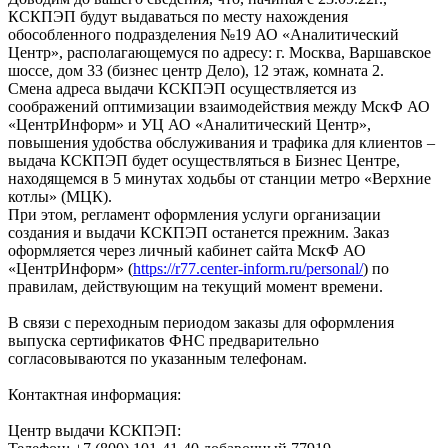
КСКПЭП будут выдаваться по месту нахождения
обособленного подразделения №19 АО «Аналитический
Центр», располагающемуся по адресу: г. Москва, Варшавское
шоссе, дом 33 (бизнес центр Дело), 12 этаж, комната 2.
Смена адреса выдачи КСКПЭП осуществляется из
соображений оптимизации взаимодействия между МскФ АО
«ЦентрИнформ» и УЦ АО «Аналитический Центр»,
повышения удобства обслуживания и трафика для клиентов –
выдача КСКПЭП будет осуществляться в Бизнес Центре,
находящемся в 5 минутах ходьбы от станции метро «Верхние
котлы» (МЦК).
При этом, регламент оформления услуги организации
создания и выдачи КСКПЭП останется прежним. Заказ
оформляется через личный кабинет сайта МскФ АО
«ЦентрИнформ» (
https://r77.center-inform.ru/personal/
) по
правилам, действующим на текущий момент времени.
В связи с переходным периодом заказы для оформления
выпуска сертификатов ФНС предварительно
согласовываются по указанным телефонам.
Контактная информация:
Центр выдачи КСКПЭП: