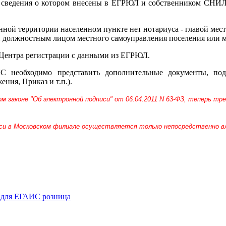
и, сведения о котором внесены в ЕГРЮЛ и собственником СНИЛС
енной территории населенном пункте нет нотариуса - главой ме
 должностным лицом местного самоуправления поселения или м
 Центра регистрации с данными из ЕГРЮЛ.
 необходимо представить дополнительные документы, по
ния, Приказ и т.п.).
ном законе "Об электронной подписи" от 06.04.2011 N 63-ФЗ, теперь 
иси в Московском филиале осуществляется только непосредственно в
я ЕГАИС розница