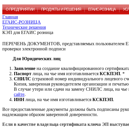
О ПРЕДПРИЯТИИ
ПРОДУКТЫ И РЕШЕНИЯ
ЕГАИС-РОЗНИЦА
УС
Главная
ЕГАИС-РОЗНИЦА
Технические решения
КЭП для ЕГАИС розница
ПЕРЕЧЕНЬ ДОКУМЕНТОВ, представляемых пользователем ЕГАИ
проверки электронной подписи
Для Юридических лиц
Заявление
на создание квалифицированного сертификата
Паспорт
лица, на чье имя изготавливается
КСКПЭП
. *
СНИЛС
(страховой номер индивидуального лицевого сче
Копия, заверенная руководителем организации и печа
В случае утери или сдачи на замену СНИЛС лица, на ч
сайте
.
ИНН
лица, на чье имя изготавливается
КСКПЭП
.
Все предоставленные документы должны быть подписаны руков
надлежащим образом заверенной доверенности.
Если в качестве владельца сертификата ключа ЭП выступа