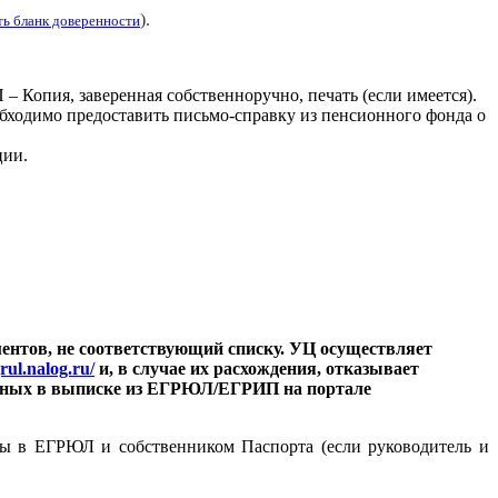
).
ть бланк доверенности
– Копия, заверенная собственноручно, печать (если имеется).
бходимо предоставить письмо-справку из пенсионного фонда о
ции.
ментов, не соответствующий списку. УЦ осуществляет
grul.nalog.ru/
и, в случае их расхождения, отказывает
 данных в выписке из ЕГРЮЛ/ЕГРИП на портале
ены в ЕГРЮЛ и собственником Паспорта (если руководитель и