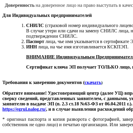
Доверенность
на доверенное лицо на право выступать в каче
Для Индивидуальных предпринимателей
СНИЛС
(страховой номер индивидуального лицевого
В случае утери или сдачи на замену СНИЛС лица, 
подтверждении СНИЛС.
Паспорт
лица, чье имя указывается в сертификате Э
ИНН
лица, на чье имя изготавливается КСКПЭП.
ВНИМАНИЕ Индивидуальным Предпринимателям
Сертификат ключа ЭП получает ТОЛЬКО лицо, н
Требования к заверению документов (
скачать
)
Обратите внимание! Удостоверяющий центр (далее УЦ) впра
сверку сведений, представленных заявителем, с данными
заявителю в выдаче ЭП (п. 2.3 ст.18 №63-ФЗ от 06.04.2011
https://egrul.nalog.ru/
, и в случае выявления расхождений об
* оригинал паспорта и копия разворота с фотографией, зав
собственник не одно лицо) и печатью организации. Или завере