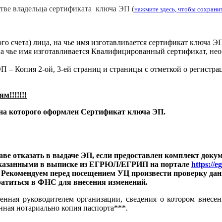
стве владельца сертификата ключа ЭП (
нажмите здесь, чтобы сохрани
 счета) лица, на чье имя изготавливается сертификат ключа ЭП 
на чье имя изготавливается Квалифицированный сертификат, нео
П – Копия 2-ой, 3-ей страниц и страницы с отметкой о регистра
!!!!!!!
а которого оформлен Сертификат ключа ЭП.
ве отказать в выдаче ЭП, если предоставлен комплект доку
, указанными в выписке из ЕГРЮЛ/ЕГРИП на портале
https://e
 г.). Рекомендуем перед посещением УЦ произвести проверку
ратиться в ФНС для внесения изменений.
еренная руководителем организации, сведения о котором внес
нная нотариально копия паспорта***.