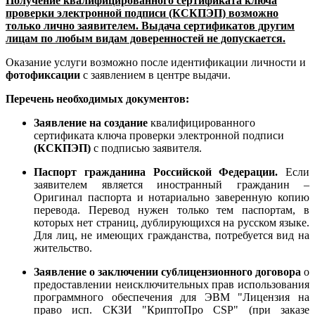
Получение квалифицированного сертификата ключа
проверки электронной подписи (КСКПЭП) возможно
только лично заявителем. Выдача сертификатов другим
лицам по любым видам доверенностей не допускается.
Оказание услуги возможно после идентификации личности и
фотофиксации
с заявлением в центре выдачи.
Перечень необходимых документов:
Заявление на создание
квалифицированного
сертификата ключа проверки электронной подписи
(КСКПЭП)
c подписью заявителя.
Паспорт гражданина Российской Федерации.
Если
заявителем является иностранный гражданин –
Оригинал паспорта и нотариально заверенную копию
перевода. Перевод нужен только тем паспортам, в
которых нет страниц, дублирующихся на русском языке.
Для лиц, не имеющих гражданства, потребуется вид на
жительство.
Заявление о заключении сублицензионного договора
о
предоставлении неисключительных прав использования
программного обеспечения для ЭВМ "Лицензия на
право исп. СКЗИ "КриптоПро CSP" (при заказе