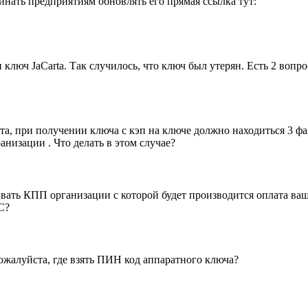
нать предприятиям обновлять его прямая ссылка тут:
н ключ JaCarta. Так случилось, что ключ был утерян. Есть 2 вопр
та, при получении ключа с кэп на ключе должно находиться 3 ф
анизации . Что делать в этом случае?
зывать КПП организации с которой будет производится оплата ваш
С?
ожалуйста, где взять ПИН код аппаратного ключа?