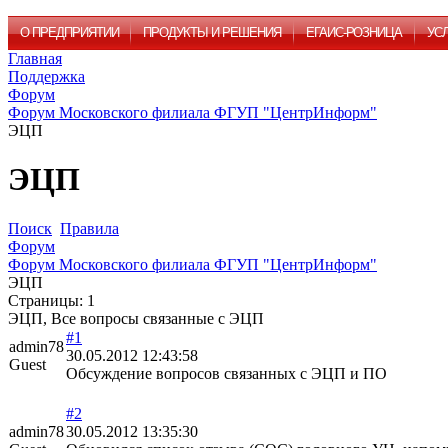
О ПРЕДПРИЯТИИ
ПРОДУКТЫ И РЕШЕНИЯ
ЕГАИС-РОЗНИЦА
УС
Главная
Поддержка
Форум
Форум Московского филиала ФГУП "ЦентрИнформ"
ЭЦП
ЭЦП
Поиск
Правила
Форум
Форум Московского филиала ФГУП "ЦентрИнформ"
ЭЦП
Страницы:
1
ЭЦП, Все вопросы связанные с ЭЦП
#1
admin78
30.05.2012 12:43:58
Guest
Обсуждение вопросов связанных с ЭЦП и ПО
#2
admin78
30.05.2012 13:35:30