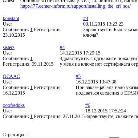
Guest
Обновился список отзыва (СОС) головного УЦ, напоми
http://r77.center-inform.ru/support/installing_the_crl_sos/
konstant
#3
User
03.11.2015 13:23:23
Сообщений:
1
Регистрация:
Здравствуйте. Был заказа
23.10.2015
ключа?
sisters
#4
User
14.12.2015 17:29:15
Сообщений:
1
Здравствуйте. Подскажите пожалуйс
Регистрация:
09.11.2015
у меня на ключе нет сертификата огр
ОСААС
#5
User
16.12.2015 13:47:38
Сообщений:
1
Регистрация:
При заказе jaCarta надо ука
16.12.2015
подаваться сведения в ЕГАИ
ooofredoks
#6
User
18.12.2015 17:52:24
Сообщений:
1
Регистрация:
27.11.2015
Здравствуйте, скажите п
Страницы:
1