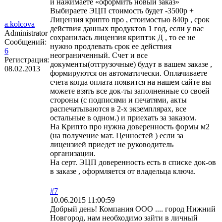
и нажимаете «оформить новый заказ»
Выбираете ЭЦП стоимость будет -3500р +
Лицензия крипто про , стоимостью 840р , срок
a.kolcova
действия данных продуктов 1 год, если у вас
Administrator
сохранилась лицензия криптэк Д , то ее не
Сообщений:
нужно продлевать срок ее действия
6
неограниченный. Счет и все
Регистрация:
документы(отгрузочные) будут в вашем заказе ,
08.02.2013
формируются он автоматически. Оплачиваете
счета когда оплата появится на нашем сайте вы
можете взять все док-ты заполненные со своей
стороны (с подписями и печатями, акты
распечатываются в 2-х экземплярах, все
остальные в одном.) и приехать за заказом.
На Крипто про нужна доверенность формы м2
(на получение мат. Ценностей ) если за
лицензией приедет не руководитель
организации.
На серт. ЭЦП доверенность есть в списке док-ов
в заказе , оформляется от владельца ключа.
#7
10.06.2015 11:00:59
Добрый день! Компания ООО .... город Нижний
Новгород, нам необходимо зайти в личный