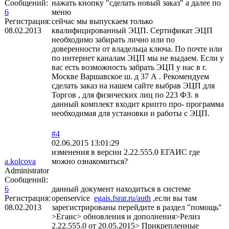
Сообщений:
нажать кнопку "сделать новый заказ" а далее по
6
меню
Регистрация:
сейчас мы выпускаем только
08.02.2013
квалифицированный ЭЦП. Сертификат ЭЦП
необходимо забирать лично или по
доверенности от владельца ключа. По почте или
по интернет каналам ЭЦП мы не выдаем. Если у
вас есть возможность забрать ЭЦП у нас в г.
Москве Варшавское ш. д 37 А . Рекомендуем
сделать заказ на нашем сайте выбрав ЭЦП для
Торгов , для физических лиц по 223 ФЗ. в
данный комплект входит крипто про- программа
необходимая для установки и работы с ЭЦП.
#4
02.06.2015 13:01:29
изменения в версии 2.22.555.0 ЕГАИС где
a.kolcova
можно ознакомиться?
Administrator
Сообщений:
6
данный документ находиться в системе
Регистрация:
openservice
egais.fsrar.ru/auth
,если вы там
08.02.2013
зарегистрированы перейдите в раздел "помощь"
>Егаис> обновления и дополнения>Релиз
2.22.555.0 от 20.05.2015> Прикрепленные