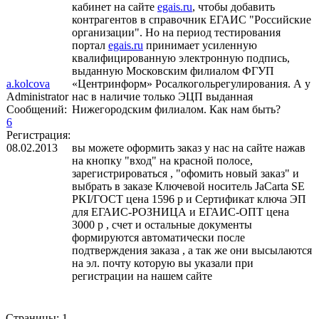
кабинет на сайте
egais.ru
, чтобы добавить
контрагентов в справочник ЕГАИС "Российские
организации". Но на период тестирования
портал
egais.ru
принимает усиленную
квалифицированную электронную подпись,
выданную Московским филиалом ФГУП
a.kolcova
«Центринформ» Росалкогольрегулирования. А у
Administrator
нас в наличие только ЭЦП выданная
Сообщений:
Нижегородским филиалом. Как нам быть?
6
Регистрация:
08.02.2013
вы можете оформить заказ у нас на сайте нажав
на кнопку "вход" на красной полосе,
зарегистрироваться , "офомить новый заказ" и
выбрать в заказе Ключевой носитель JaCarta SE
PKI/ГОСТ цена 1596 р и Cертификат ключа ЭП
для ЕГАИС-РОЗНИЦА и ЕГАИС-ОПТ цена
3000 р , счет и остальные документы
формируются автоматически после
подтверждения заказа , а так же они высылаются
на эл. почту которую вы указали при
регистрации на нашем сайте
Страницы:
1