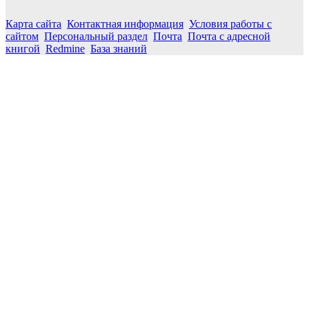
Карта сайта
Контактная информация
Условия работы с
сайтом
Персональный раздел
Почта
Почта с адресной
книгой
Redmine
База знаний