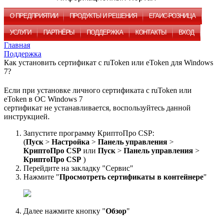
О ПРЕДПРИЯТИИ
ПРОДУКТЫ И РЕШЕНИЯ
ЕГАИС-РОЗНИЦА
УСЛУГИ
ПАРТНЁРЫ
ПОДДЕРЖКА
КОНТАКТЫ
ВХОД
Главная
Поддержка
Как установить сертификат с ruToken или eToken для Windows
7?
Если при установке личного сертификата с ruToken или
eToken в ОС Windows 7
сертификат не устанавливается, воспользуйтесь данной
инструкцией.
Запустите программу КриптоПро CSP:
(
Пуск
>
Настройка
>
Панель управления
>
КриптоПро CSP
или
Пуск
>
Панель управления
>
КриптоПро CSP
)
Перейдите на закладку "Сервис"
Нажмите "
Просмотреть сертификаты в контейнере
"
Далее нажмите кнопку "
Обзор
"